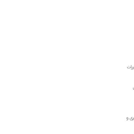
رات
ری و