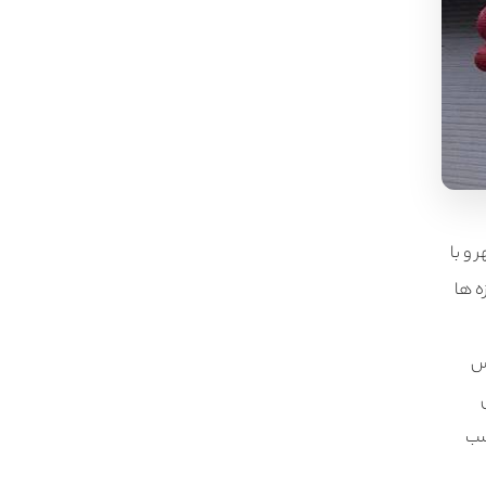
 و با
ه ها
پس
سب